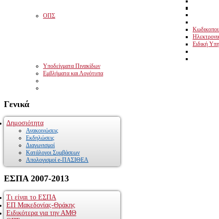
ΟΠΣ
Κωδικοποιη
Ηλεκτρονι
Ειδική Υπη
Υποδείγματα Πινακίδων
Εμβλήματα και Λογότυπα
Γενικά
Δημοσιότητα
Ανακοινώσεις
Εκδηλώσεις
Διαγωνισμοί
Κατάλογοι Συμβάσεων
Απολογισμοί e-ΠΑΣΙΘΕΑ
ΕΣΠΑ
2007-2013
Τι είναι το ΕΣΠΑ
ΕΠ Μακεδονίας-Θράκης
Ειδικότερα για την ΑΜΘ
Το Επιχειρησιακό Πρόγραμμα