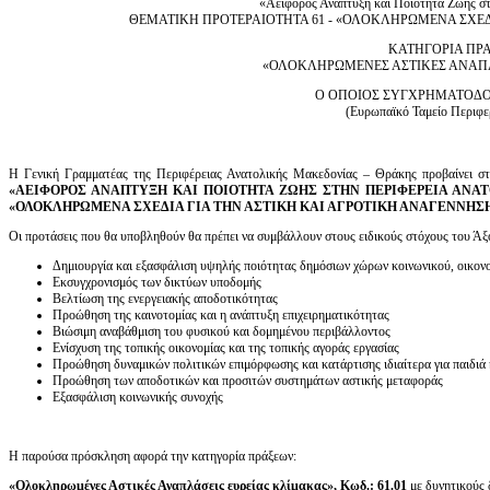
«Αειφόρος Ανάπτυξη και Ποιότητα Ζωής σ
ΘΕΜΑΤΙΚΗ ΠΡΟΤΕΡΑΙΟΤΗΤΑ 61 - «ΟΛΟΚΛΗΡΩΜΕΝΑ ΣΧΕΔ
ΚΑΤΗΓΟΡΙΑ ΠΡΑ
«ΟΛΟΚΛΗΡΩΜΕΝΕΣ ΑΣΤΙΚΕΣ ΑΝΑΠΛ
Ο ΟΠΟΙΟΣ ΣΥΓΧΡΗΜΑΤΟΔΟΤ
(Ευρωπαϊκό Ταμείο Περιφε
Η Γενική Γραμματέας της Περιφέρειας Ανατολικής Μακεδονίας – Θράκης προβαίνει σ
«ΑΕΙΦΟΡΟΣ ΑΝΑΠΤΥΞΗ ΚΑΙ ΠΟΙΟΤΗΤΑ ΖΩΗΣ ΣΤΗΝ ΠΕΡΙΦΕΡΕΙΑ ΑΝΑ
«ΟΛΟΚΛΗΡΩΜΕΝΑ ΣΧΕΔΙΑ ΓΙΑ ΤΗΝ ΑΣΤΙΚΗ ΚΑΙ ΑΓΡΟΤΙΚΗ ΑΝΑΓΕΝΝΗΣ
Οι προτάσεις που θα υποβληθούν θα πρέπει να συμβάλλουν στους ειδικούς στόχους του Άξον
Δημιουργία και εξασφάλιση υψηλής ποιότητας δημόσιων χώρων κοινωνικού, οικονο
Εκσυγχρονισμός των δικτύων υποδομής
Βελτίωση της ενεργειακής αποδοτικότητας
Προώθηση της καινοτομίας και η ανάπτυξη επιχειρηματικότητας
Βιώσιμη αναβάθμιση του φυσικού και δομημένου περιβάλλοντος
Ενίσχυση της τοπικής οικονομίας και της τοπικής αγοράς εργασίας
Προώθηση δυναμικών πολιτικών επιμόρφωσης και κατάρτισης ιδιαίτερα για παιδιά 
Προώθηση των αποδοτικών και προσιτών συστημάτων αστικής μεταφοράς
Εξασφάλιση κοινωνικής συνοχής
Η παρούσα πρόσκληση αφορά την κατηγορία πράξεων:
«Ολοκληρωμένες Αστικές Αναπλάσεις ευρείας κλίμακας», Κωδ.: 61.01
με δυνητικούς 