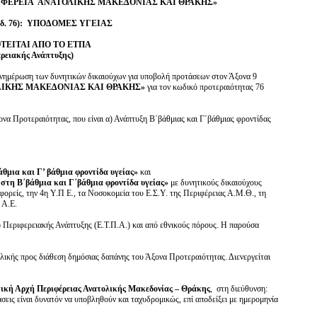
ΙΦΕΡΕΙΑ ΑΝΑΤΟΛΙΚΗΣ ΜΑΚΕΔΟΝΙΑΣ ΚΑΙ ΘΡΑΚΗΣ»
. 76): ΥΠΟΔΟΜΕΣ
ΥΓΕΙΑΣ
ΤΕΙΤΑΙ ΑΠΟ ΤΟ ΕΤΠΑ
ρειακής Ανάπτυξης)
ενημέρωση των δυνητικών δικαιούχων για υποβολή προτάσεων στον Άξονα 9
ΛΙΚΗΣ ΜΑΚΕΔΟΝΙΑΣ ΚΑΙ ΘΡΑΚΗΣ»
για τον κωδικό προτεραιότητας 76
να Προτεραιότητας, που είναι α) Ανάπτυξη Β΄βάθμιας και Γ΄βάθμιας φροντίδας
θμια και Γ’ βάθμια φροντίδα υγείας
»
και
στη Β΄βάθμια και Γ΄βάθμια φροντίδα υγείας»
με δυνητικούς δικαιούχους
ορείς, την 4η Υ.Π Ε., τα Νοσοκομεία του Ε.Σ.Υ. της Περιφέρειας Α.Μ.Θ., τη
Α.Ε.
 Περιφερειακής Ανάπτυξης (Ε.Τ.Π.Α.) και από εθνικούς πόρους. Η παρούσα
ικής προς διάθεση δημόσιας δαπάνης του Άξονα Προτεραιότητας. Διενεργείται
τική Αρχή Περιφέρειας Ανατολικής Μακεδονίας – Θράκης
, στη διεύθυνση:
τάσεις είναι δυνατόν να υποβληθούν και ταχυδρομικώς, επί αποδείξει με ημερομηνία