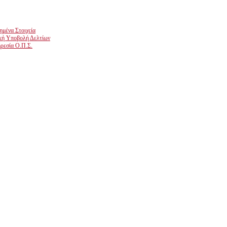
μένα Στοιχεία
κή Υποβολή Δελτίων
ρεσία Ο.Π.Σ.