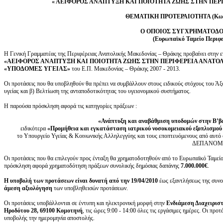
« ΑΕΙΦΟΡΟΣ ΑΝΑΠΤΥΞΗ ΚΑΙ ΠΟΙΟΤΗΤΑ ΖΩΗΣ ΣΤΗΝ ΠΕΡ
ΘΕΜΑΤΙΚΗ ΠΡΟΤΕΡΑΙΟΤΗΤΑ (Κωδ
Ο ΟΠΟΙΟΣ ΣΥΓΧΡΗΜΑΤΟΔΟ
(Ευρωπαϊκό Ταμείο Περιφε
Η Γενική Γραμματέας της Περιφέρειας Ανατολικής Μακεδονίας – Θράκης προβαίνει στην 
«ΑΕΙΦΟΡΟΣ ΑΝΑΠΤΥΞΗ ΚΑΙ ΠΟΙΟΤΗΤΑ ΖΩΗΣ ΣΤΗΝ ΠΕΡΙΦΕΡΕΙΑ ΑΝΑΤΟ
«ΥΠΟΔΟΜΕΣ ΥΓΕΙΑΣ
»
του Ε.Π. Μακεδονίας – Θράκης 2007 - 2013.
Οι προτάσεις που θα υποβληθούν θα πρέπει να συμβάλλουν στους ειδικούς στόχους του Άξο
υγείας και β) Βελτίωση της ανταποδοτικότητας του υγειονομικού συστήματος.
Η παρούσα πρόσκληση αφορά τις κατηγορίες πράξεων :
«Ανάπτυξη και αναβάθμιση υποδομών στην Β’βά
ειδικότερα
«Προμήθεια και εγκατάσταση ιατρικού νοσοκομειακού εξοπλισμού 
τo Υπουργείο Υγείας & Κοινωνικής Αλληλεγγύης και τους εποπτευόμενους από αυτό φ
ΔΕΠΑΝΟΜ 
Οι προτάσεις που θα επιλεγούν προς ένταξη θα χρηματοδοτηθούν από το Ευρωπαϊκό Ταμείο
πρόσκληση αφορά χρηματοδότηση πράξεων συνολικής δημόσιας δαπάνης
7.000.000€
.
Η υποβολή των προτάσεων είναι δυνατή από την 19/04/2010
έως εξαντλήσεως της συνολ
άμεση αξιολόγηση
των υποβληθεισών προτάσεων.
Οι προτάσεις υποβάλλονται σε έντυπη και ηλεκτρονική μορφή στην
Ενδιάμεση Διαχειρισ
Ηροδότου 28, 69100 Κομοτηνή
, τις ώρες 9:00 - 14:00 όλες τις εργάσιμες ημέρες. Οι προ
υποβολής την ημερομηνία αποστολής.