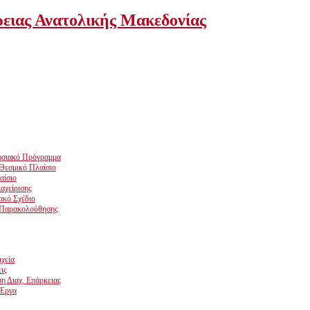
ρειας Ανατολικής Μακεδονίας
ρησιακό Πρόγραμμα
Θεσμικό Πλαίσιο
αίσιο
αχείρισης
ακό Σχέδιο
 Παρακολούθησης
ιχεία
ις
η Διαχ. Επάρκειας
 Έργα