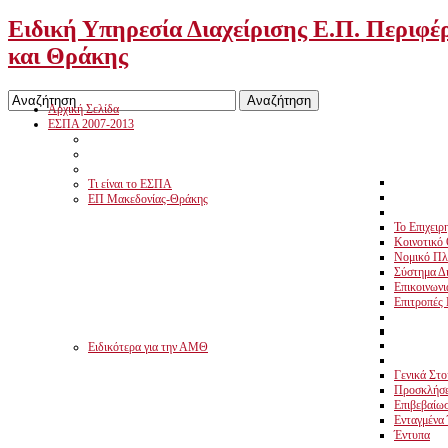
Ειδική Υπηρεσία Διαχείρισης Ε.Π. Περιφέ
και Θράκης
Αρχική Σελίδα
ΕΣΠΑ 2007-2013
Τι είναι το ΕΣΠΑ
ΕΠ Μακεδονίας-Θράκης
Το Επιχει
Κοινοτικό 
Νομικό Πλ
Σύστημα Δι
Επικοινωνι
Επιτροπές
Ειδικότερα για την ΑΜΘ
Γενικά Στο
Προσκλήσε
Επιβεβαίωσ
Ενταγμένα
Έντυπα