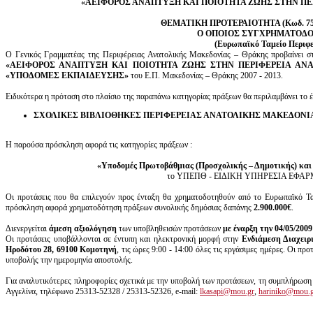
«ΑΕΙΦΟΡΟΣ ΑΝΑΠΤΥΞΗ ΚΑΙ ΠΟΙΟΤΗΤΑ ΖΩΗΣ ΣΤΗΝ ΠΕ
ΘΕΜΑΤΙΚΗ ΠΡΟΤΕΡΑΙΟΤΗΤΑ (Κωδ. 
Ο ΟΠΟΙΟΣ ΣΥΓΧΡΗΜΑΤΟΔΟ
(Ευρωπαϊκό Ταμείο Περιφε
Ο Γενικός Γραμματέας της Περιφέρειας Ανατολικής Μακεδονίας – Θράκης προβαίνει σ
«
ΑΕΙΦΟΡΟΣ ΑΝΑΠΤΥΞΗ ΚΑΙ ΠΟΙΟΤΗΤΑ ΖΩΗΣ ΣΤΗΝ ΠΕΡΙΦΕΡΕΙΑ ΑΝΑ
«
ΥΠΟΔΟΜΕΣ ΕΚΠΑΙΔΕΥΣΗΣ
»
του Ε.Π. Μακεδονίας – Θράκης 2007 - 2013.
Ειδικότερα η πρόταση στο πλαίσιο της παραπάνω κατηγορίας πράξεων θα περιλαμβάνει το 
ΣΧΟΛΙΚΕΣ ΒΙΒΛΙΟΘΗΚΕΣ ΠΕΡΙΦΕΡΕΙΑΣ ΑΝΑΤΟΛΙΚΗΣ ΜΑΚΕΔΟΝΙΑ
Η παρούσα πρόσκληση αφορά τις κατηγορίες πράξεων :
«Υποδομές Πρωτοβάθμιας (Προσχολικής – Δημοτικής) και
το ΥΠΕΠΘ - ΕΙΔΙΚΗ ΥΠΗΡΕΣΙΑ ΕΦ
Οι προτάσεις που θα επιλεγούν προς ένταξη θα χρηματοδοτηθούν από το Ευρωπαϊκό Τα
πρόσκληση αφορά χρηματοδότηση πράξεων συνολικής δημόσιας δαπάνης
2.900.000€
.
Διενεργείται
άμεση αξιολόγηση
των υποβληθεισών προτάσεων
με έναρξη την 04/05/2009
Οι προτάσεις υποβάλλονται σε έντυπη και ηλεκτρονική μορφή στην
Ενδιάμεση Διαχειρ
Ηροδότου 28, 69100 Κομοτηνή
, τις ώρες 9:00 - 14:00 όλες τις εργάσιμες ημέρες. Οι πρ
υποβολής την ημερομηνία αποστολής.
Για αναλυτικότερες πληροφορίες σχετικά με την υποβολή των προτάσεων, τη συμπλήρωση τ
Αγγελίνα, τηλέφωνο 25313-52328 / 25313-52326, e-mail:
lkasapi@mou.gr
,
hariniko@mou.g