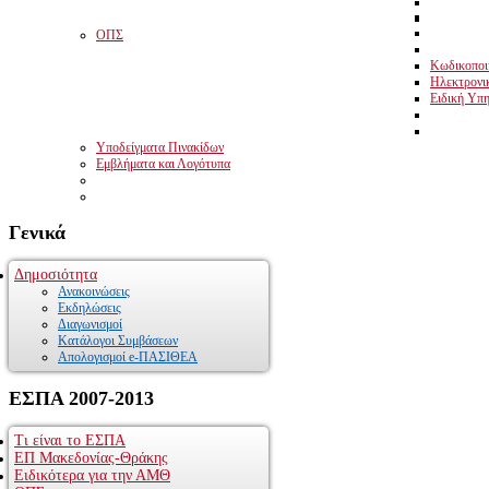
ΟΠΣ
Κωδικοποιη
Ηλεκτρονι
Ειδική Υπη
Υποδείγματα Πινακίδων
Εμβλήματα και Λογότυπα
Γενικά
Δημοσιότητα
Ανακοινώσεις
Εκδηλώσεις
Διαγωνισμοί
Κατάλογοι Συμβάσεων
Απολογισμοί e-ΠΑΣΙΘΕΑ
ΕΣΠΑ
2007-2013
Τι είναι το ΕΣΠΑ
ΕΠ Μακεδονίας-Θράκης
Ειδικότερα για την ΑΜΘ
Το Επιχειρησιακό Πρόγραμμα