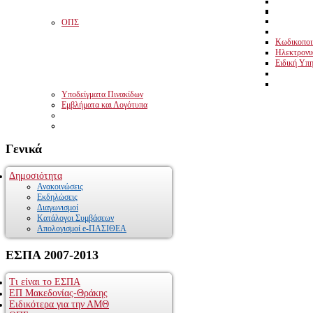
ΟΠΣ
Κωδικοποιη
Ηλεκτρονι
Ειδική Υπη
Υποδείγματα Πινακίδων
Εμβλήματα και Λογότυπα
Γενικά
Δημοσιότητα
Ανακοινώσεις
Εκδηλώσεις
Διαγωνισμοί
Κατάλογοι Συμβάσεων
Απολογισμοί e-ΠΑΣΙΘΕΑ
ΕΣΠΑ
2007-2013
Τι είναι το ΕΣΠΑ
ΕΠ Μακεδονίας-Θράκης
Ειδικότερα για την ΑΜΘ
Το Επιχειρησιακό Πρόγραμμα