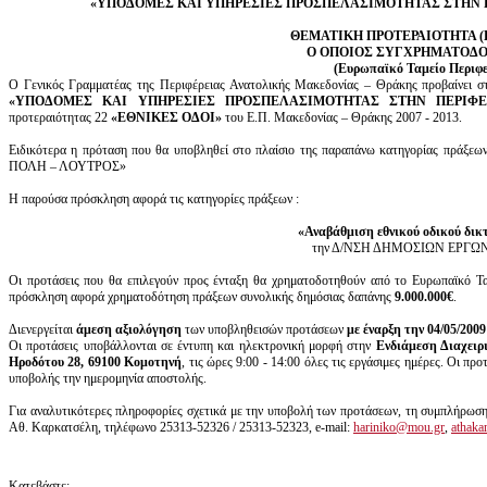
«ΥΠΟΔΟΜΕΣ ΚΑΙ ΥΠΗΡΕΣΙΕΣ ΠΡΟΣΠΕΛΑΣΙΜΟΤΗΤΑΣ ΣΤΗΝ 
ΘΕΜΑΤΙΚΗ ΠΡΟΤΕΡΑΙΟΤΗΤΑ (Κ
Ο ΟΠΟΙΟΣ ΣΥΓΧΡΗΜΑΤΟΔΟ
(Ευρωπαϊκό Ταμείο Περιφε
Ο Γενικός Γραμματέας της Περιφέρειας Ανατολικής Μακεδονίας – Θράκης προβαίνει σ
«
ΥΠΟΔΟΜΕΣ ΚΑΙ ΥΠΗΡΕΣΙΕΣ ΠΡΟΣΠΕΛΑΣΙΜΟΤΗΤΑΣ ΣΤΗΝ ΠΕΡΙΦΕ
προτεραιότητας 22
«
ΕΘΝΙΚΕΣ ΟΔΟΙ
»
του Ε.Π. Μακεδονίας – Θράκης 2007 - 2013.
Ειδικότερα η πρόταση που θα υποβληθεί στο πλαίσιο της παραπάνω κατηγορίας πρ
ΠΟΛΗ – ΛΟΥΤΡΟΣ»
Η παρούσα πρόσκληση αφορά τις κατηγορίες πράξεων :
«Αναβάθμιση εθνικού οδικού δικ
την Δ/ΝΣΗ ΔΗΜΟΣΙΩΝ ΕΡΓΩΝ
Οι προτάσεις που θα επιλεγούν προς ένταξη θα χρηματοδοτηθούν από το Ευρωπαϊκό Τα
πρόσκληση αφορά χρηματοδότηση πράξεων συνολικής δημόσιας δαπάνης
9.000.000€
.
Διενεργείται
άμεση αξιολόγηση
των υποβληθεισών προτάσεων
με έναρξη την 04/05/2009
Οι προτάσεις υποβάλλονται σε έντυπη και ηλεκτρονική μορφή στην
Ενδιάμεση Διαχειρ
Ηροδότου 28, 69100 Κομοτηνή
, τις ώρες 9:00 - 14:00 όλες τις εργάσιμες ημέρες. Οι πρ
υποβολής την ημερομηνία αποστολής.
Για αναλυτικότερες πληροφορίες σχετικά με την υποβολή των προτάσεων, τη συμπλήρωση τ
Αθ. Καρκατσέλη, τηλέφωνο 25313-52326 / 25313-52323, e-mail:
hariniko@mou.gr
,
athak
Κατεβάστε: