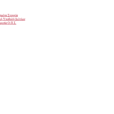
μένα Στοιχεία
κή Υποβολή Δελτίων
ρεσία Ο.Π.Σ.