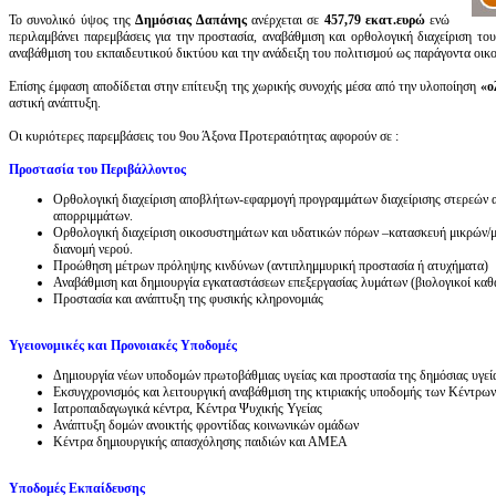
Το συνολικό ύψος της
Δημόσιας Δαπάνης
ανέρχεται σε
457,79 εκατ.ευρώ
ενώ
περιλαμβάνει παρεμβάσεις για την προστασία, αναβάθμιση και ορθολογική διαχείριση του
αναβάθμιση του εκπαιδευτικού δικτύου και την ανάδειξη του πολιτισμού ως παράγοντα οι
Επίσης έμφαση αποδίδεται στην επίτευξη της χωρικής συνοχής μέσα από την υλοποίηση
«ο
αστική ανάπτυξη.
Οι κυριότερες παρεμβάσεις του 9ου Άξονα Προτεραιότητας αφορούν σε :
Προστασία του Περιβάλλοντος
Ορθολογική διαχείριση αποβλήτων-εφαρμογή προγραμμάτων διαχείρισης στερεών α
απορριμμάτων.
Ορθολογική διαχείριση οικοσυστημάτων και υδατικών πόρων –κατασκευή μικρών/με
διανομή νερού.
Προώθηση μέτρων πρόληψης κινδύνων (αντιπλημμυρική προστασία ή ατυχήματα)
Αναβάθμιση και δημιουργία εγκαταστάσεων επεξεργασίας λυμάτων (βιολογικοί καθ
Προστασία και ανάπτυξη της φυσικής κληρονομιάς
Υγειονομικές και Προνοιακές Υποδομές
Δημιουργία νέων υποδομών πρωτοβάθμιας υγείας και προστασία της δημόσιας υγεί
Εκσυγχρονισμός και λειτουργική αναβάθμιση της κτιριακής υποδομής των Κέντρων
Ιατροπαιδαγωγικά κέντρα, Κέντρα Ψυχικής Υγείας
Ανάπτυξη δομών ανοικτής φροντίδας κοινωνικών ομάδων
Κέντρα δημιουργικής απασχόλησης παιδιών και ΑΜΕΑ
Υποδομές Εκπαίδευσης