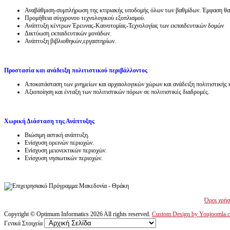
Αναβάθμιση-συμπλήρωση της κτιριακής υποδομής όλων των βαθμίδων. Έμφαση θα δ
Προμήθεια σύγχρονου τεχνολογικού εξοπλισμού.
Ανάπτυξη κέντρων Έρευνας-Καινοτομίας-Τεχνολογίας των εκπαιδευτικών δομών
Δικτύωση εκπαιδευτικών μονάδων.
Ανάπτυξη βιβλιοθηκών,εργαστηρίων.
Προστασία και ανάδειξη πολιτιστικού περιβάλλοντος
Αποκατάσταση των μνημείων και αρχαιολογικών χώρων και ανάδειξη πολιτιστικής
Αξιοποίηση και ένταξη των πολιτιστικών πόρων σε πολιτιστικές διαδρομές.
Χωρική Διάσταση της Ανάπτυξης
Βιώσιμη αστική ανάπτυξη.
Ενίσχυση ορεινών περιοχών.
Ενίσχυση μειονεκτικών περιοχών.
Ενίσχυση νησιωτικών περιοχών.
Όροι χρήσ
Copyright ©
Optimum Informatics
2026 All rights reserved.
Custom Design by Youjoomla.
Γενικά Στοιχεία