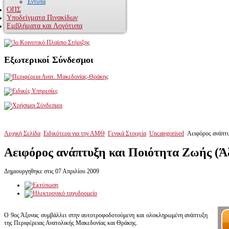
Έντυπα
ΟΠΣ
Υποδείγματα Πινακίδων
Κωδικοποιημένα Στοιχεία
Ηλεκτρονική Υποβολή Δελτίων
Εμβλήματα και Λογότυπα
Ειδική Υπηρεσία Ο.Π.Σ.
Εξωτερικοί
Σύνδεσμοι
Αρχική Σελίδα
Ειδικότερα για την ΑΜΘ
Γενικά Στοιχεία
Uncategorised
Αειφόρος ανάπτυ
Αειφόρος ανάπτυξη και Ποιότητα Ζωής (Ά
Δημιουργηθηκε στις 07 Απριλίου 2009
Ο 9ος Άξονας συμβάλλει στην αυτοτροφοδοτούμενη και ολοκληρωμένη ανάπτυξη
της Περιφέρειας Ανατολικής Μακεδονίας και Θράκης.