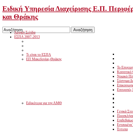
Ειδική Υπηρεσία Διαχείρισης Ε.Π. Περιφέ
και Θράκης
Αρχική Σελίδα
ΕΣΠΑ 2007-2013
Τι είναι το ΕΣΠΑ
ΕΠ Μακεδονίας-Θράκης
Το Επιχει
Κοινοτικό 
Νομικό Πλ
Σύστημα Δι
Επικοινωνι
Επιτροπές
Ειδικότερα για την ΑΜΘ
Γενικά Στο
Προσκλήσε
Επιβεβαίωσ
Ενταγμένα
Έντυπα