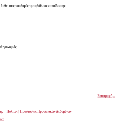
οθεί στις υποδομές τριτοβάθμιας εκπαίδευσης.
 κληρονομιάς
Επιστροφή...
ης – Πολιτική Προστασίας Προσωπικών Δεδομένων
com