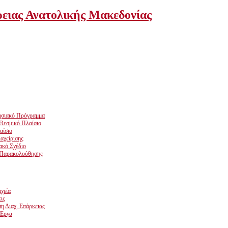
ρειας Ανατολικής Μακεδονίας
ρησιακό Πρόγραμμα
Θεσμικό Πλαίσιο
αίσιο
αχείρισης
ακό Σχέδιο
 Παρακολούθησης
ιχεία
ις
η Διαχ. Επάρκειας
 Έργα